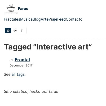
Skip to main content
Faras
Fractales
Música
Blog
Arte
Viaje
Feed
Contacto
Top level navigation menu
⚙
☀
☾
Tagged “Interactive art”
Fractal
December 2017
See
all tags
.
Sitio estático, hecho por faras