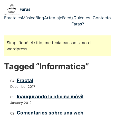
Skip to main content
Faras
Fractales
Música
Blog
Arte
Viaje
Feed
¿Quién es
Contacto
Top level navigation menu
Faras?
Simplifiqué el sitio, me tenía cansadísimo el
wordpress
Tagged “Informatica”
Fractal
December 2017
Inaugurando la oficina móvil
January 2012
Comentarios sobre una web